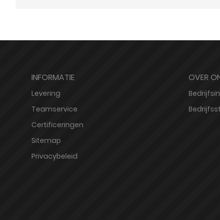
INFORMATIE
OVER O
Levering
Bedrijfsi
Teamservice
Bedrijfssti
Certificeringen
Sitemap
Privacybeleid