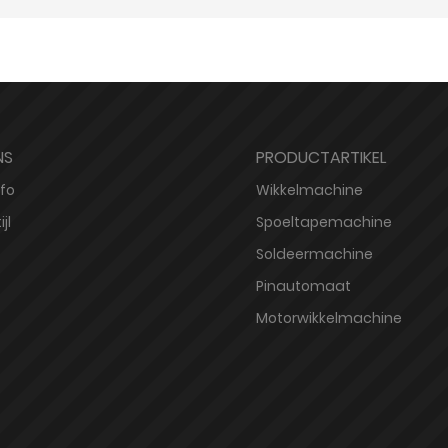
NS
PRODUCTARTIKEL
nfo
Wikkelmachine
jl
Spoeltapemachine
Soldeermachine
Pinautomaat
Motorwikkelmachine