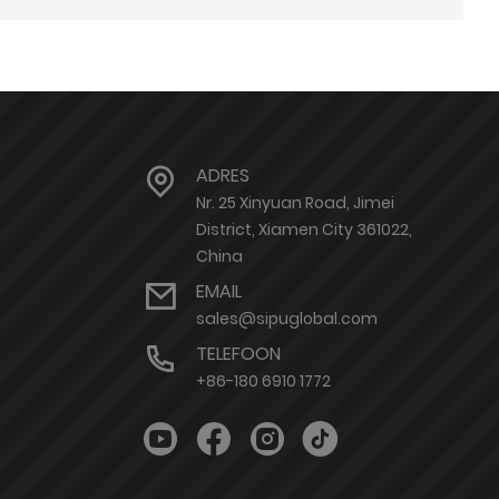
ADRES
Nr. 25 Xinyuan Road, Jimei
District, Xiamen City 361022,
China
EMAIL
sales@sipuglobal.com
TELEFOON
+86-180 6910 1772